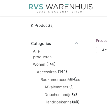
Sta
0
Product(s)
Produc
Categories
Ac
Alle
producten
(146)
Wonen
(144)
Accesoires
(114)
Badkameraccessoires
(1)
Afvalemmers
(2)
Douchemandjes
(40)
Handdoekenhaken