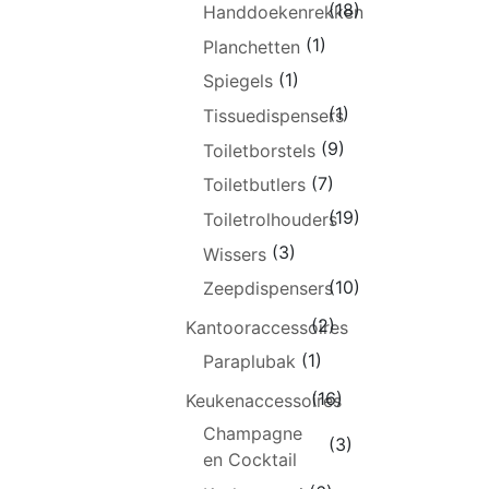
(18)
Handdoekenrekken
(1)
Planchetten
(1)
Spiegels
(1)
Tissuedispensers
(9)
Toiletborstels
(7)
Toiletbutlers
(19)
Toiletrolhouders
(3)
Wissers
(10)
Zeepdispensers
(2)
Kantooraccessoires
(1)
Paraplubak
(16)
Keukenaccessoires
Champagne
(3)
en Cocktail