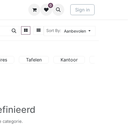
0
Kantoor
Contact
Sign in
Sort By:
Aanbevolen
ires
Tafelen
Kantoor
Onderdelen
finieerd
 categorie.