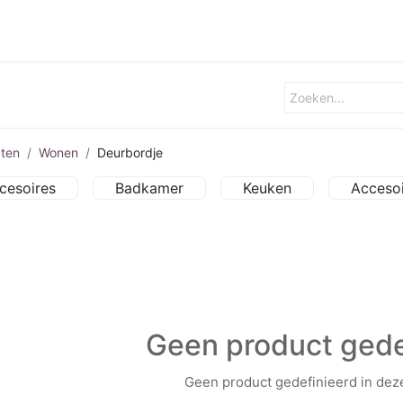
rtpagina
Badkamer
Keuken
Tafelen
Wonen
ten
Wonen
Deurbordje
cesoires
Badkamer
Keuken
Acceso
Geen product gede
Geen product gedefinieerd in deze