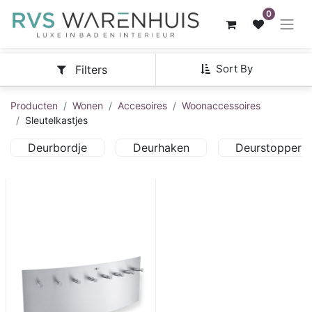
0
Sort By
Filters
Producten
Wonen
Accesoires
Woonaccessoires
Sleutelkastjes
Deurbordje
Deurhaken
Deurstoppers