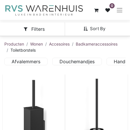
0
Sort By
Filters
Producten
Wonen
Accesoires
Badkameraccessoires
Toiletborstels
Afvalemmers
Douchemandjes
Handd